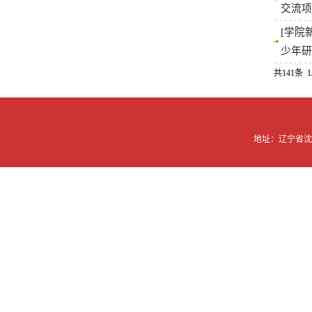
交流
[学院
少年
共141条 1
地址：辽宁省沈阳市