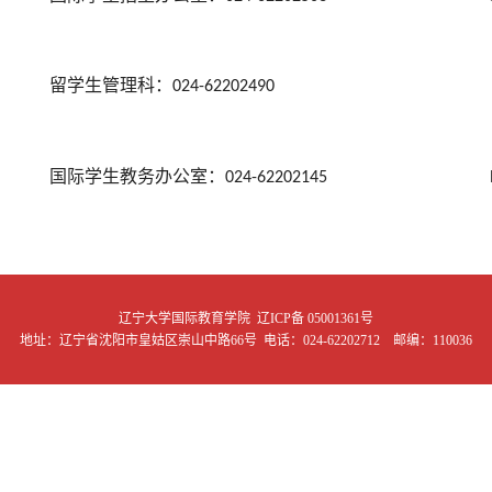
留学生管理科：
024-62202490 lxsglk_
国际学生教务办公室：
024-62202145 lvbocha
辽宁大学国际教育学院
辽ICP备 05001361号
地址：辽宁省沈阳市皇姑区崇山中路66号 电话：024-62202712 邮编：110036