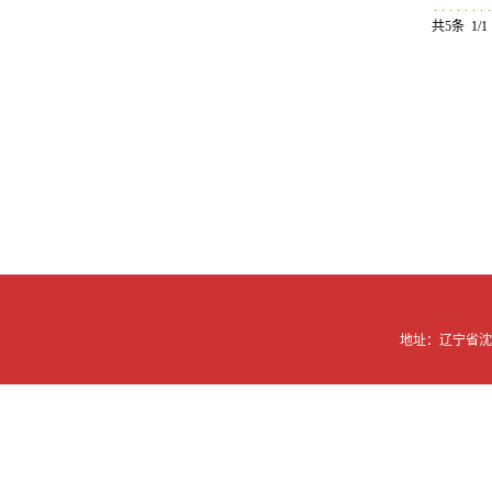
共5条 1/1
地址：辽宁省沈阳市