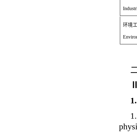
Indust
环境
Enviro
Ⅱ
1
physi