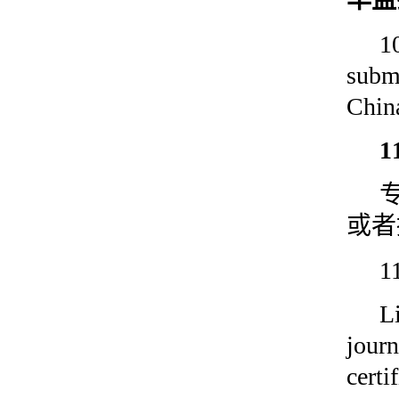
1
sub
Chin
或者
1
L
journ
certi