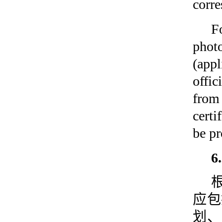
corre
F
phot
(app
offic
from
certi
be pr
应包
划、