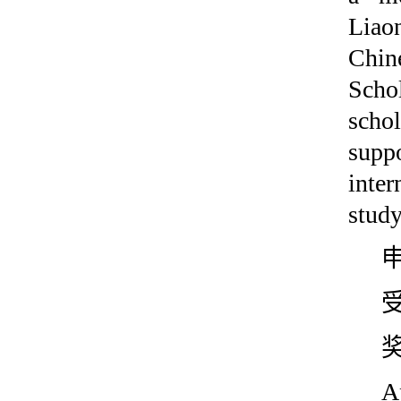
Liao
Chin
Scho
schol
supp
inte
study
A