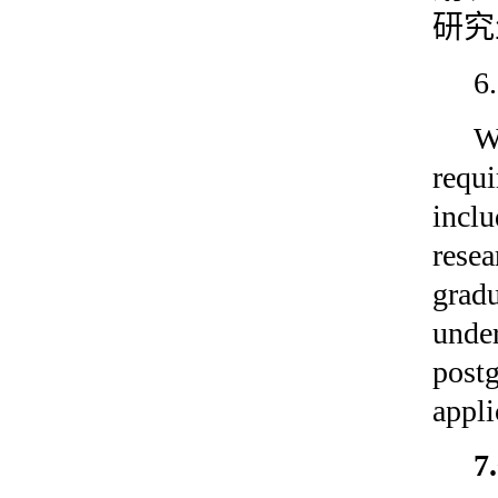
研究
6
W
requ
incl
rese
gra
unde
post
appli