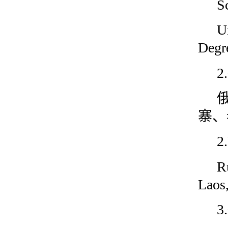
S
U
Degr
寨、
2
R
Laos