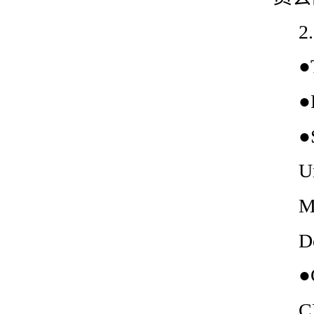
2
●
●
●
U
M
D
●
C