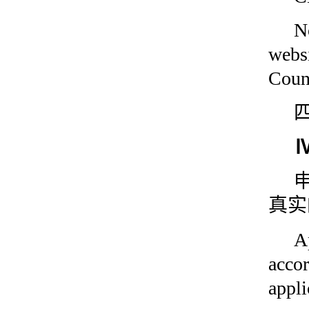
N
we
Coun
Ⅳ
真实
A
acco
appli