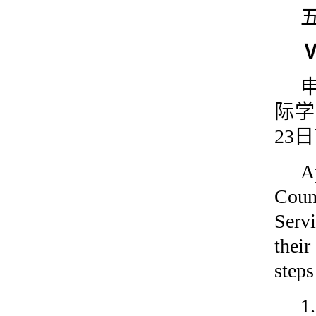
Ⅴ
际学
23
A
Coun
Serv
thei
steps