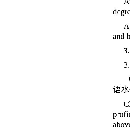
A
degre
A
and b
3
语水
C
profi
abov