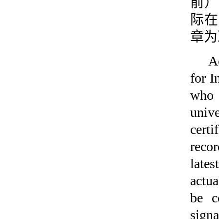
前）
际在
章为
A
for I
who 
unive
cert
recor
lates
actua
be c
signa