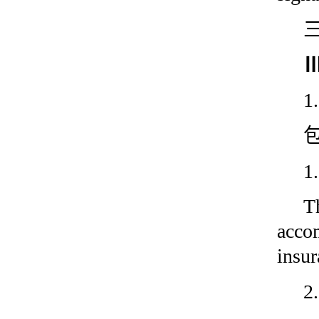
Ⅲ
1
T
acco
insur