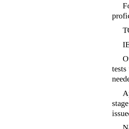
F
profi
T
I
O
tests
need
A
stag
issue
N