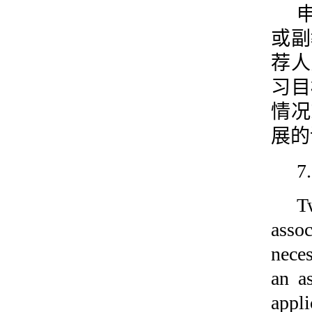
或副
荐人
习目
情况
展的
7
T
assoc
neces
an a
appl