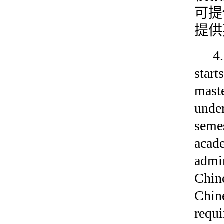
可提
提供
4
star
mast
unde
seme
acade
admi
Chine
Chine
requi