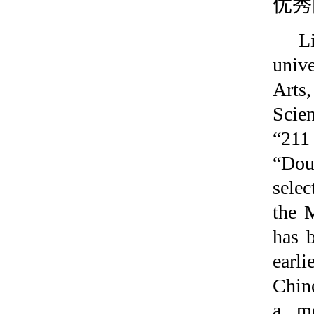
优秀
L
univ
Arts
Scie
“211
“Dou
selec
the 
has b
earl
Chin
a mo