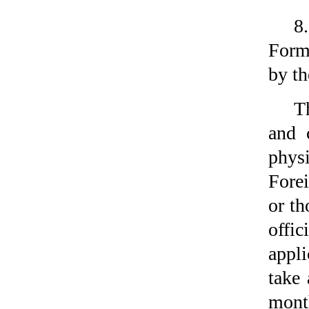
8
Form
by th
T
and 
physi
Fore
or th
offic
appli
take 
mont