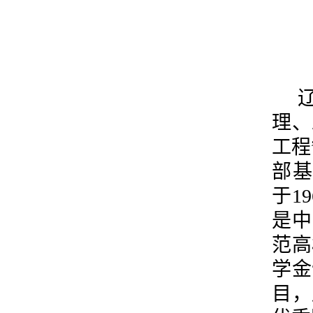
理、
工程
部基
于1
是中
范高
学金
目，