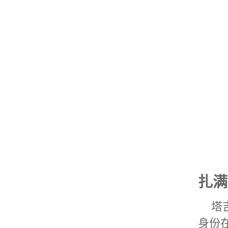
扎满
塔
身份