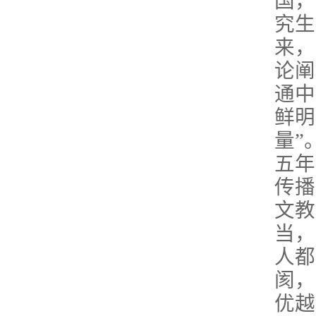
国，
究生
来，
论阐
通中
鲜明
量”
五年
传播
文教
当，
人都
阂，
优越