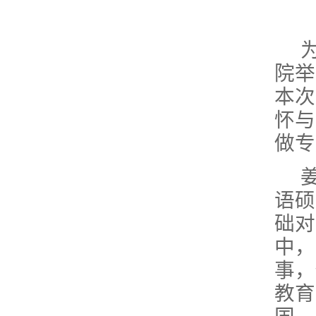
院举
本次
怀与
做专
语硕
础对
中，
事，
教育