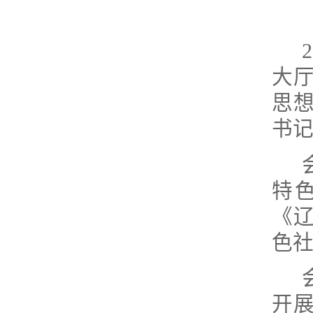
2
大
思
书
特
《
色
开